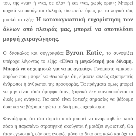
του, της «ναι» ή «ναι, σε όλα» ή και «ναι, χωρίς όρια»; Μπορεί
αρχικά να ακούγεται σκληρό, σκεφτείτε όμως με το λογικό σας
Η καταναγκαστική ευχαρίστηση των
μυαλό το εξής:
άλλων από πλευράς μας, μπορεί να αποτελέσει
μορφή χειραγώγησης.
Byron
Katie
,
Ο δάσκαλος και συγγραφέας
το συνοψίζει
υπέροχα λέγοντας το εξής:
«Είναι η μεγαλύτερή μου δύναμη.
Μπορώ να σε χειριστώ για να με αγαπάς».
Γινόμαστε «μικροί»
παρόλο που μπορεί να θεωρούμε ότι, είμαστε απλώς αξιοπρεπείς
άνθρωποι ή άνθρωποι της προσφοράς. Τα πράγματα όμως μπορεί
να μην είναι τόσο όμορφα όταν, ξαφνικά δεν ικανοποιούνται οι
δικές μας ανάγκες. Για αυτό είναι ζωτικής σημασίας να βάζουμε
όρια και να βάζουμε πρώτα τη δική μας ευχαρίστηση.
Φαντάζομαι, ότι στο σημείο αυτό μπορεί να αναρωτηθείτε κατά
πόσο η παραπάνω στρατηγική ακούγεται ή μοιάζει εγωιστική. Θα
ήταν εγωιστική, εάν σας ένοιαζε μόνο το δικό σας καλό και όχι το