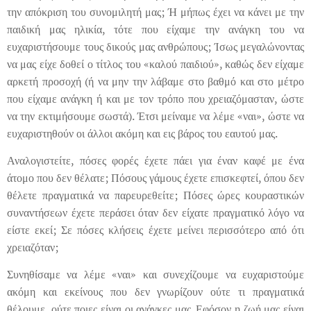
την απόκριση του συνομιλητή μας; Ή μήπως έχει να κάνει με την
παιδική μας ηλικία, τότε που είχαμε την ανάγκη του να
ευχαριστήσουμε τους δικούς μας ανθρώπους; Ίσως μεγαλώνοντας
να μας είχε δοθεί ο τίτλος του «καλού παιδιού», καθώς δεν είχαμε
αρκετή προσοχή (ή να μην την λάβαμε στο βαθμό και στο μέτρο
που είχαμε ανάγκη ή και με τον τρόπο που χρειαζόμασταν, ώστε
να την εκτιμήσουμε σωστά). Έτσι μείναμε να λέμε «ναι», ώστε να
ευχαριστηθούν οι άλλοι ακόμη και εις βάρος του εαυτού μας.
Αναλογιστείτε, πόσες φορές έχετε πάει για έναν καφέ με ένα
άτομο που δεν θέλατε; Πόσους γάμους έχετε επισκεφτεί, όπου δεν
θέλετε πραγματικά να παρευρεθείτε; Πόσες ώρες κουραστικών
συναντήσεων έχετε περάσει όταν δεν είχατε πραγματικό λόγο να
είστε εκεί; Σε πόσες κλήσεις έχετε μείνει περισσότερο από ότι
χρειαζόταν;
Συνηθίσαμε να λέμε «ναι» και συνεχίζουμε να ευχαριστούμε
ακόμη και εκείνους που δεν γνωρίζουν ούτε τι πραγματικά
θέλουμε, ούτε ποιες είναι οι ανάγκες μας. Εφόσον η ζωή μας είναι