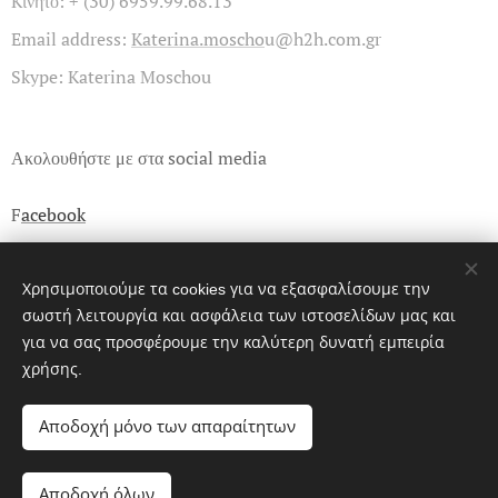
Kινητό: + (30) 6959.99.68.13
Email address:
Katerina.moscho
u@h2h.com.gr
Skype: Katerina Moschou
Ακολουθήστε με στα social media
F
acebook
LinkedIn
Χρησιμοποιούμε τα cookies για να εξασφαλίσουμε την
σωστή λειτουργία και ασφάλεια των ιστοσελίδων μας και
Instagram
για να σας προσφέρουμε την καλύτερη δυνατή εμπειρία
χρήσης.
Αποδοχή μόνο των απαραίτητων
K
aterina Moschou,
Coach & Mental Health Counselor
Αποδοχή όλων