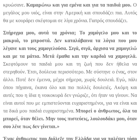
κρυώσανε.
Καμαρώνω και για εμένα και για τα
παιδιά μου.
Ο
μεγάλος μου υιός, είναι στην Αμερική και σπουδάζει πια. Αυτός
θα με κουράρει σκέφτομαι σε λίγα χρόνια. Γιατρός σπουδάζει.
Στήριγμα μου, αυτά τα χρόνια; Το χαμόγελο μου και το
μακριά, το μπροστά. Δεν καταλάβαινα τα λόγια που μου
λέγανε και τους χαμογελούσα. Σιγά, σιγά, άρχισα να χαμογελώ
και με τα μάτια. Μετά έμαθα και την καρδιά να χαμογελά.
Σκεφτόμουν τα παιδιά μου και τη ζωή που δεν ήθελα να
στερηθούν. Έτσι, δούλευα περισσότερο. Με σύστηνε ο ένας, στον
άλλο. Ποτέ δεν έμεινα, μέχρι σήμερα, χωρίς δουλειά. Εγώ, πάλι
όπου πήγαινα, έκανα όλο και πιο πολλές δουλειές. Ακόμη και
αυτές που η ίδια η νοικοκυρά δεν γνώριζε, ότι ήταν να γίνουν. Να
είναι αυτοί που με εμπιστεύονται ευχαριστημένοι, για να είναι και
τα δικά μου παιδιά ευχαριστημένα.
Μπορεί ο άνθρωπος, όλα τα
μπορεί, όταν θέλει. Μην τους πιστεύεις, λουλουδάκι μου, όταν
σου λένε πως δεν γίνεται.»
Ένας άνθρωπος που διάλεξε την Ελλάδα για να παλέψει τόσο