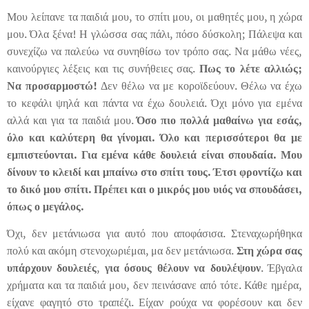
Μου λείπανε τα παιδιά μου, το σπίτι μου, οι μαθητές μου, η χώρα
μου. Όλα ξένα! Η γλώσσα σας πάλι, πόσο δύσκολη; Πάλεψα και
συνεχίζω να παλεύω να συνηθίσω τον τρόπο σας. Να μάθω νέες,
καινούργιες λέξεις και τις συνήθειες σας.
Πως το λέτε αλλιώς;
Να προσαρμοστώ!
Δεν θέλω να με κοροϊδεύουν. Θέλω να έχω
το κεφάλι ψηλά και πάντα να έχω δουλειά. Όχι μόνο για εμένα
αλλά και για τα παιδιά μου.
Όσο πιο πολλά μαθαίνω για εσάς,
όλο και καλύτερη θα γίνομαι. Όλο και περισσότεροι θα με
εμπιστεύονται. Για εμένα κάθε δουλειά είναι σπουδαία. Μου
δίνουν το κλειδί και μπαίνω στο σπίτι τους. Έτσι φροντίζω και
το δικό μου σπίτι. Πρέπει και ο μικρός μου υιός να σπουδάσει,
όπως ο μεγάλος.
Όχι, δεν μετάνιωσα για αυτό που αποφάσισα. Στεναχωρήθηκα
πολύ και ακόμη στενοχωριέμαι, μα δεν μετάνιωσα.
Στη χώρα σας
υπάρχουν δουλειές
,
για όσους θέλουν να δουλέψουν
. Έβγαλα
χρήματα και τα παιδιά μου, δεν πεινάσανε από τότε. Κάθε ημέρα,
είχανε φαγητό στο τραπέζι. Είχαν ρούχα να φορέσουν και δεν