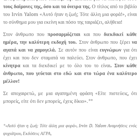
τους δαίμονες της, όσο και τα όνειρα της
. Ο τίτλος από το βιβλίο
του Irvin Yalom «Αυτό ήταν η ζωή; Τότε άλλη μια φορά!», είναι
το σύνθημα μου για εκείνη και πόσο της ταιριάζει, αλήθεια!
Στον άνθρωπο που
προσαρμόζεται
και που
διεκδικεί κάθε
ημέρα, την καλύτερη εκδοχή του.
Στον άνθρωπο που ξέρει
να
αγαπά
και να χαμογελά.
Σε αυτόν που είναι
ευγνώμων
για ότι
έχει και που δεν σταματά να παλεύει. Στον άνθρωπο, που έχει
κίνητρα
και τα διεκδικεί με το όλο του το είναι
. Στον κάθε
άνθρωπο, που γεύεται στο εδώ και στο τώρα ένα καλύτερο
μέλλον!
Σε αποχαιρετώ, με μια αγαπημένη φράση «Είτε πιστεύεις, ότι
μπορείς, είτε ότι δεν μπορείς, έχεις δίκιο». **
*«Αυτό ήταν η ζωή; Τότε άλλη μια φορά», Irvin D. Yalom Αναμνήσεις ενός
ψυχιάτρου, Εκδόσεις ΑΓΡΑ,