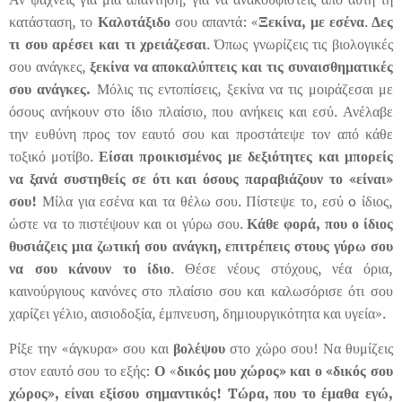
κατάσταση, το
Καλοτάξιδο
σου απαντά: «
Ξεκίνα, με εσένα
.
Δες
τι
σου αρέσει και τι χρειάζεσαι
. Όπως γνωρίζεις τις βιολογικές
σου ανάγκες,
ξεκίνα να αποκαλύπτεις και τις συναισθηματικές
σου
ανάγκες.
Μόλις τις εντοπίσεις, ξεκίνα να τις μοιράζεσαι με
όσους ανήκουν στο ίδιο πλαίσιο, που ανήκεις και εσύ. Ανέλαβε
την ευθύνη προς τον εαυτό σου και προστάτεψε τον από κάθε
τοξικό μοτίβο.
Είσαι προικισμένος με δεξιότητες και μπορείς
να ξανά συστηθείς σε ότι και όσους παραβιάζουν
το «είναι»
σου!
Μίλα για εσένα και τα θέλω σου. Πίστεψε το, εσύ o ίδιος,
ώστε να το πιστέψουν και οι γύρω σου.
Κάθε φορά, που ο ίδιος
θυσιάζεις μια ζωτική σου ανάγκη, επιτρέπεις στους γύρω σου
να σου
κάνουν το ίδιο
. Θέσε νέους στόχους, νέα όρια,
καινούργιους κανόνες στο πλαίσιο σου και καλωσόρισε ότι σου
χαρίζει γέλιο, αισιοδοξία, έμπνευση, δημιουργικότητα και υγεία».
Ρίξε την «άγκυρα» σου και
βολέψου
στο χώρο σου! Να θυμίζεις
στον εαυτό σου το εξής:
Ο
«
δικός μου χώρος» και ο «δικός σου
χώρος», είναι εξίσου σημαντικός! Tώρα, που το έμαθα εγώ,