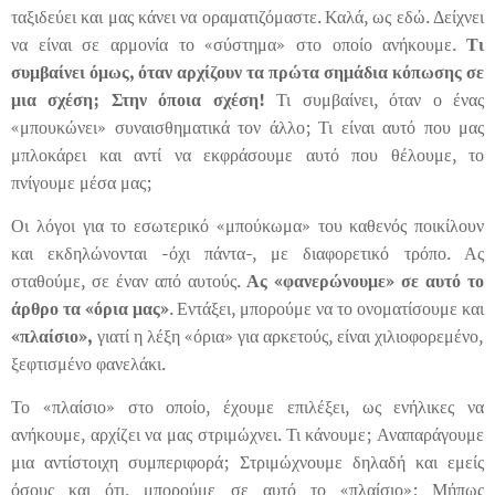
ταξιδεύει και μας κάνει να οραματιζόμαστε. Καλά, ως εδώ. Δείχνει
να είναι σε αρμονία το «σύστημα» στο οποίο ανήκουμε.
Τι
συμβαίνει όμως, όταν αρχίζουν τα πρώτα σημάδια κόπωσης σε
μια σχέση; Στην όποια σχέση!
Τι συμβαίνει, όταν ο ένας
«μπουκώνει» συναισθηματικά τον άλλο; Τι είναι αυτό που μας
μπλοκάρει και αντί να εκφράσουμε αυτό που θέλουμε, το
πνίγουμε μέσα μας;
Οι λόγοι για το εσωτερικό «μπούκωμα» του καθενός ποικίλουν
και εκδηλώνονται -όχι πάντα-, με διαφορετικό τρόπο. Ας
σταθούμε, σε έναν από αυτούς.
Ας «φανερώνουμε» σε αυτό το
άρθρο τα «όρια μας»
. Εντάξει, μπορούμε να το ονοματίσουμε και
«πλαίσιο»,
γιατί η λέξη «όρια» για αρκετούς, είναι χιλιοφορεμένο,
ξεφτισμένο φανελάκι.
Το «πλαίσιο» στο οποίο, έχουμε επιλέξει, ως ενήλικες να
ανήκουμε, αρχίζει να μας στριμώχνει. Τι κάνουμε; Αναπαράγουμε
μια αντίστοιχη συμπεριφορά; Στριμώχνουμε δηλαδή και εμείς
όσους και ότι, μπορούμε σε αυτό το «πλαίσιο»; Μήπως