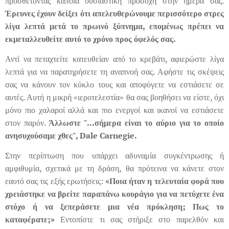
προσθέτοντας κάποια ουσιαστική προσοχή στην ημέρα σας.
Έρευνες έχουν δείξει ότι απελευθερώνουμε περισσότερο στρες
λίγα λεπτά μετά το πρωινό ξύπνημα, επομένως πρέπει να
εκμεταλλευθείτε αυτό το χρόνο προς όφελός σας.
Αντί να πεταχτείτε κατευθείαν από το κρεβάτι, αφιερώστε λίγα
λεπτά για να παρατηρήσετε τη αναπνοή σας. Αφήστε τις σκέψεις
σας να κάνουν τον κύκλο τους και αποφύγετε να εστιάσετε σε
αυτές. Αυτή η μικρή «ιεροτελεστία» θα σας βοηθήσει να είστε, όχι
μόνο πιο χαλαροί αλλά και πιο ενεργοί και ικανοί να εστιάσετε
στον παρόν.
Άλλωστε "...σήμερα είναι το αύριο για το οποίο
ανησυχούσαμε χθες", Dale Carnegie.
Στην περίπτωση που υπάρχει αδυναμία συγκέντρωσης ή
αμφιθυμία, σχετικά με τη δράση, θα πρότεινα να κάνετε στον
εαυτό σας τις εξής ερωτήσεις:
«Ποια ήταν η τελευταία φορά που
χρειάστηκε να βρείτε παραπάνω κουράγιο για να πετύχετε ένα
στόχο ή να ξεπεράσετε μια νέα πρόκληση;
Πως το
καταφέρατε;»
Εντοπίστε τι σας στήριξε στο παρελθόν και