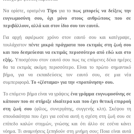
Να ορίστε, ορισμένα
Tips
για το
πως μπορείς να δείξεις την
ευγνωμοσύνη σου, όχι μόνο στους ανθρώπους που σε
περιβάλλουν, αλλά και στον ίδιο σου τον εαυτό.
Για αρχή αφιέρωσε χρόνο στον εαυτό σου και κατέγραψε,
τουλάχιστον
πέντε μικρά πράγματα που εκτιμάς στη ζωή σου
και που δεσμεύεσαι να εκτιμάς περισσότερο από εδώ και στο
εξής.
Υποσχέσου στον εαυτό σου πως τις επόμενες δέκα ημέρες
θα τα εκτιμάς ακόμη περισσότερο. Είναι το πρώτο σημαντικό
βήμα, για να εκπαιδεύσεις τον εαυτό σου, σε μια νέα
συμπεριφορά.
Το «ζέσταμα» για την «προπόνηση» σου.
Το επόμενο βήμα είναι να γράψεις
ένα γράμμα ευγνωμοσύνης σε
κάποιον που σε στήριξε ιδιαίτερα και που έχει θετική επιρροή
στη ζωή σου
(φίλος, συνεργάτης, συγγενής κλπ). Σκέψου τη
σπουδαιότητα που έχει για εσένα αυτή η σχέση στη ζωή σου σε
επίπεδο καλών στιγμών, γνώσης και ότι άλλο σε εσένα κάνει
νόημα. Τι αναμνήσεις ξεπηδούν στη μνήμη σου; Ποια είναι αυτά