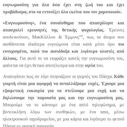
ευγνωμοσύνη για όλα όσα έχει στη ζωή του και έχει
προβάδισμα, στο να εντοπίζει όλα εκείνα που τον χαροποιούν.
«Ευγνωμοσύνη», ένα συναίσθημα που απασχόλησε και
απασχολεί ερευνητές της θετικής ψυχολογίας
. Έρευνες
αποδεικνύουν, ΜακΚόλλου & Έμμονς**, πως τα άτομα που
αισθάνονται ιδιαίτερα ευγνώμονα είναι κατά μέσο όρο
πιο
ευτυχισμένα, πολύ πιο αισιόδοξα και λιγότερο υλιστές από
άλλους.
Για αυτό το να εκφράζει κανείς την ευγνωμοσύνη του,
φαίνεται να έχει θετικό αποτέλεσμα και στην
υγεία
του.
Αναλογίσου πως σε λίγο πλησιάζουν οι γιορτές του Πάσχα.
Κάθε
γιορτή είναι μια αφορμή να ανταλλάξουμε ευχές. Έχουμε μια
εξαιρετική ευκαιρία για να στείλουμε μια ευχή και να
δηλώσουμε την παρουσία μας και την ευγνωμοσύνη μας.
Μπορούμε να το κάνουμε με ένα απλό τηλεφώνημα, με
βιντεοκλήση λόγω των συνθηκών, με ένα sms, μέσω
ηλεκτρονικού ταχυδρομείου, με μια κάρτα και λιγότερο το φετινό
Πάσχα με φυσική παρουσία.