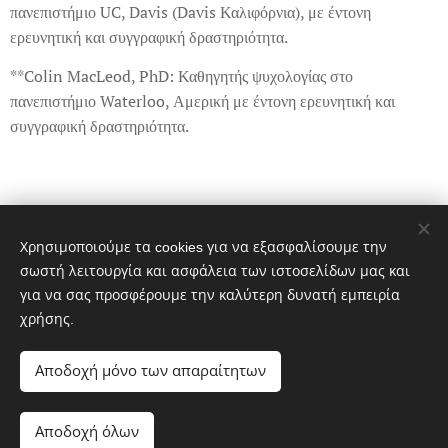
πανεπιστήμιο UC, Davis (Davis Καλιφόρνια), με έντονη
ερευνητική και συγγραφική δραστηριότητα.
**Colin MacLeod, PhD: Καθηγητής ψυχολογίας στο
πανεπιστήμιο Waterloo, Αμερική με έντονη ερευνητική και
συγγραφική δραστηριότητα.
Share
Χρησιμοποιούμε τα cookies για να εξασφαλίσουμε την
σωστή λειτουργία και ασφάλεια των ιστοσελίδων μας και
για να σας προσφέρουμε την καλύτερη δυνατή εμπειρία
χρήσης.
Αποδοχή μόνο των απαραίτητων
K
aterina Moschou,
Coach & Mental Health Counselor
Αποδοχή όλων
Kalotaxido blog, 2018. All rights reserved.
Cookies