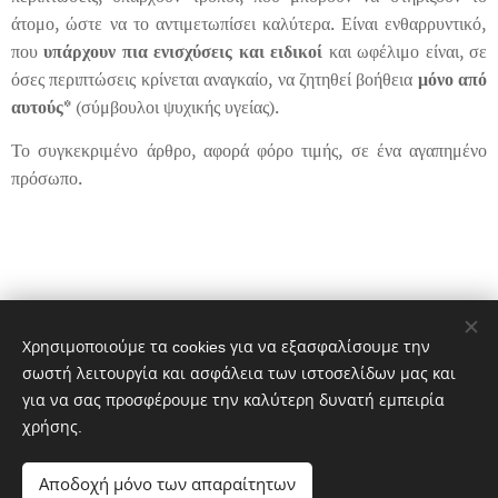
άτομο, ώστε να το αντιμετωπίσει καλύτερα. Είναι ενθαρρυντικό,
που
υπάρχουν πια ενισχύσεις και ειδικοί
και ωφέλιμο είναι, σε
όσες περιπτώσεις κρίνεται αναγκαίο, να ζητηθεί βοήθεια
μόνο από
αυτούς*
(σύμβουλοι ψυχικής υγείας).
Το συγκεκριμένο άρθρο, αφορά φόρο τιμής, σε ένα αγαπημένο
πρόσωπο.
Share
Χρησιμοποιούμε τα cookies για να εξασφαλίσουμε την
σωστή λειτουργία και ασφάλεια των ιστοσελίδων μας και
για να σας προσφέρουμε την καλύτερη δυνατή εμπειρία
χρήσης.
Αποδοχή μόνο των απαραίτητων
K
aterina Moschou,