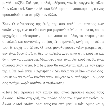
μεγάλο ταξίδι. Σύζυγος, παιδιά, αδέρφια, γονείς, συγγενείς, φίλοι
ήταν όλοι εκεί. Στον κατάλευκο διάδρομο του νοσοκομείου, ο ένας
προσπαθούσε να στηρίξει τον άλλο.
Σοκ.
Ο σύντροφος της ζωής της από παιδί και πατέρας των
παιδιών της, είχε αφεθεί σαν μια μαριονέτα. Μια μαριονέτα, που ο
αρχηγός του «θεάτρου», του κουνούσε τα πόδια, τις κινήσεις του
συνολικά και συντόνιζε, με ψυχρές, μηχανικές κινήσεις το σώμα
του. Η ψυχή του άδεια. Ο ίδιος μονολογούσε: «Δεν μπορεί, όχι,
δεν είναι δυνατόν. Όχι, δεν το πιστεύω ... θα μπω στην κουζίνα και
θα τη δω να μαγειρεύει. Μπα, αφού δεν είναι στη κουζίνα, θα είναι
σίγουρα στον κήπο. Να δεις που θα ασχολείται πάλι με τον κήπο
της. Ούτε εδώ είναι..»
Άρνηση!
« Δεν θέλω να βλέπω κανένα σας.
Δεν θέλω να ακούω κανένα σας». Φύγετε όλοι από γύρω μου, δεν
σας αντέχω χωρίς αυτήν!»
Απομόνωση!
«Ποτέ δεν πρόσεχε τον εαυτό της, όπως πρόσεχε όλους τους
άλλους. Πάντα στη ζωή, τον πρώτο ρόλο τον είχαν για εκείνη, οι
άλλοι. Αυτοί φταίνε, όλοι τους και εγώ μαζί. Φταίει όμως και η