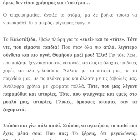
όμως δεν είσαι χρήσιμος για τ'αστέρια…
Ο επιχειρηματίας, άνοιξε το στόμα, μα δε βρήκε τίποτα να
ν'αποκριθεί. Κι ο μικρός πρίγκηπας έφυγε.»
Το
Καλοτάξιδο,
έβαλε πλώρη για το
«εκεί» και
το «τότε». Τότε
ντε, που είμαστε παιδιά!
Που ήταν όλα πιο
απλά,
λιγότερο
σύνθετα και πιο αγνά
.
Θυμήσου μαζί μου! Έλα!
Για τότε λέω,
που παίζαμε ξέγνοιαστοι στις γειτονιές και στις αφύλαχτες παιδικές
χαρές και όλο γελούσαμε. Άλλοτε με τα αστεία μας, με τα
παιχνίδια μας, με τις πλάκες μας και άλλοτε με τις ζαβολιές μας.
Ανάλαφρα χρόνια με χρώματα πολλά.
Τότε, που μας λέγανε
παραμύθια και ιστορίες. Τότε, που φτιάχναμε και εμείς στο
μυαλό μας, ιστορίες. Γλυκές, όμορφες ιστορίες σαν τα
ζαχαρωτά.
Στάσου και γίνε πάλι παιδί. Στάσου, να αγαπήσεις το παιδί που
έχεις μέσα σου! Που πας; Το ξέρεις, ότι μεγαλώνεις;