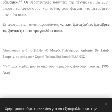
βάψαμε».**
Οι θεραπευτικές ιδιότητες της τέχνης
(art therapy),
μπορεί να ωφελήσουν και εσένα, που ψάχνεις «το ξεχασμένο
μονοπάτι σου».
Σε αποχαιρετώ, σιγοτραγουδώντας
«...και ξαναχάσ'το, ξαναβρές
το, ξαναπές το, το τραγουδάκι σου».
*
Απόσπασμα από το βιβλίο «Ο Μικρός Πρίγκηπας», Antonie De Saint-
Exupery, σε μετάφραση Στρατή Τσίρκα, Εκδόσεις ΗΡΙΔΑΝΟΣ
**«Φτιάξε καρδιά μου το δικό σου παραμύθι», Διονύσης Τσακνής 1996,
Ακτή
Share
Χρησιμοποιούμε τα cookies για να εξασφαλίσουμε την