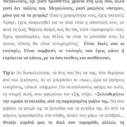
Μεγαλώνεις, όχι γιατί προσθέτεις χρόνια στη ζωή σου, αλλά
γιατί δεν παίζεις πια.
Μεγαλώνεις, γιατί μαζεύεις «άστρα»,
μόνο για να τα μετράς!
Ποια η χρησιμότητα τους, έχεις σκεφτεί
;
Άραγε, έχεις αναρωτηθεί για το ποια είναι η αποστολή σου, σε
αυτή τη ζωή; Ψάχνεις ακόμη πως θα πας, στον «προορισμό» σου;
Έχεις προσδιορίσει, πως θέλεις να είναι το μονοπάτι σου; Σε
ποιους τόπους θα είσαι ευτυχισμένος;
Είναι δικές σου οι
επιλογές;
Είναι συμβατές οι επιλογές που έχεις κάνει ή
επρόκειτο να κάνεις, με τα όσα νιώθεις και αισθάνεσαι;
Tip
'
s
:
Αν δυσκολεύεσαι, να δεις που θες να πας, τότε θυμήσου
από που ξεκίνησες. Αν σε μπερδεύει το «πως», ώρα να ζητήσεις
ενισχύσεις, ειδικοί υπάρχουν. Για να απολαύσεις ακόμη πιο πολύ,
τη στιγμή αυτή, σου αφιερώνω τον εξής στίχο: «
Ξελευθερώνω
την ωραία πεταλούδα, από τη σφραγισμένη γυάλα της.
Να σου
χαρίσει τα φτερά της τα βελούδα και τα μεγάλα της. Κι αντί να
ψάχνεις τριαντάφυλλα στα στήθη, αυτών που χάμω τα πετάξανε...
Φτιάξε καρδιά μου το δικό σου παραμύθι, αλλιώς τη